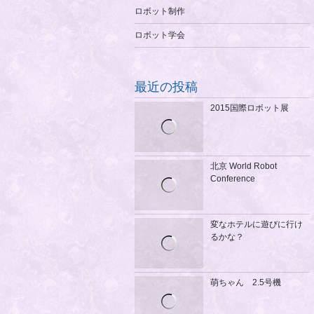
ロボット制作
ロボット学会
最近の投稿
2015国際ロボット展
北京 World Robot
Conference
変なホテルに遊びに行け
るかな？
萌ちゃん 2.5号機