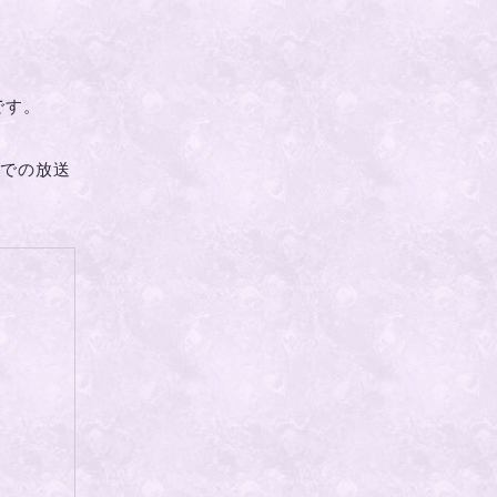
です。
生での放送