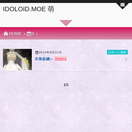
IDOLOID.MOE 萌
HOME
0
2014年8月22日
ロボット制作
0
users
衣装仮縫い
1/1